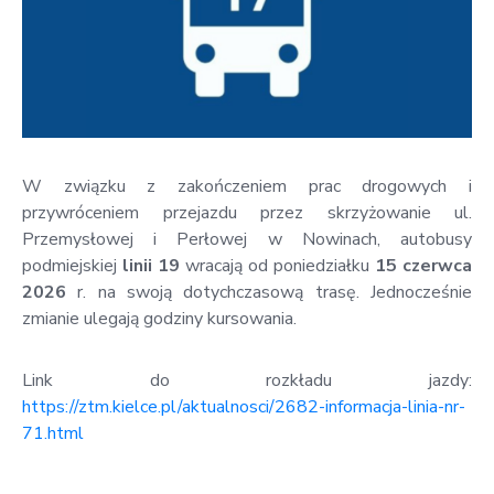
w
Kowali
Zespół
Placówek
Oświatowych
w
W związku z zakończeniem prac drogowych i
Bolechowicach
przywróceniem przejazdu przez skrzyżowanie ul.
Przemysłowej i Perłowej w Nowinach, autobusy
podmiejskiej
linii 19
wracają od poniedziałku
15 czerwca
2026
r. na swoją dotychczasową trasę. Jednocześnie
zmianie ulegają godziny kursowania.
Link do rozkładu jazdy:
https://ztm.kielce.pl/aktualnosci/2682-informacja-linia-nr-
71.html