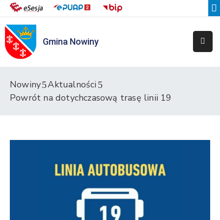
Gmina Nowiny
Liceum
Sportowe
Przedszkole
Nowiny
Aktualności
Samorządowe
Powrót na dotychczasową trasę linii 19
w
Nowinach
Szkoła
Podstawowa
w
Nowinach
Zespół
Placówek
Integracyjnych