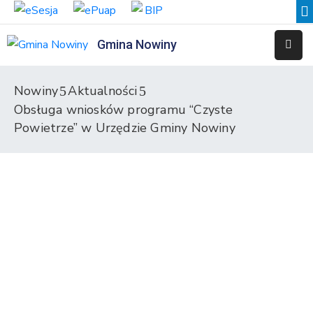
Gmina Nowiny
Liceum
Sportowe
Nowiny
Aktualności
Obsługa wniosków programu “Czyste
Przedszkole
Samorządowe
Powietrze” w Urzędzie Gminy Nowiny
w
Nowinach
Szkoła
Podstawowa
w
Nowinach
Zespół
Placówek
Integracyjnych