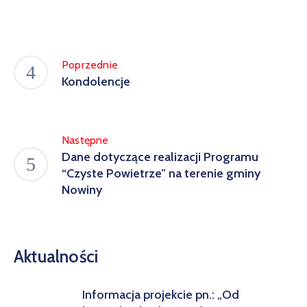
w
Kowali
Zespół
Poprzednie
Placówek
Kondolencje
Oświatowych
w
Bolechowicach
Następne
Dane dotyczące realizacji Programu
“Czyste Powietrze” na terenie gminy
Nowiny
Aktualności
Informacja projekcie pn.: „Od