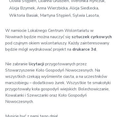
Oliwia Stępień, Lilianna Grudzień, Weronika Ryńczuk,
Alicja Bzymek, Anna Wierzbicka, Alicja Siedlecka,
Wiktoria Basiak, Martyna Stępień, Sylwia Lasota,
W namiocie Lokalnego Centrum Wolontariatu w
Nowinach będzie można nauczyć się
sztuczek cyrkowych
pod czujnym okiem wolontariuszy. Każdy zainteresowany
będzie mógł wydrukować projekt na
drukarce 3d
.
Nie zabranie
licytacji
przygotowanych przez
Stowarzyszenie Koło Gospodyń Nowoczesnych. Na
wszystkich czekają wyśmienite ciasta, a na uczestników
marszobiegu – dodatkowo żurek. Wszystkie te smakołyki
przygotowały koła gospodyń wiejskich: Bolechowiczanie,
Kowalanki i Szewczanki oraz Koło Gospodyń
Nowoczesnych.
Musicie być z nami tego dnia!