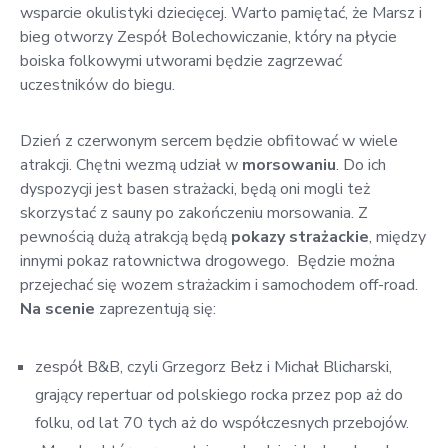
wsparcie okulistyki dziecięcej. Warto pamiętać, że Marsz i
bieg otworzy Zespół Bolechowiczanie, który na płycie
boiska folkowymi utworami będzie zagrzewać
uczestników do biegu.
Dzień z czerwonym sercem będzie obfitować w wiele
atrakcji. Chętni wezmą udział w
morsowaniu
. Do ich
dyspozycji jest basen strażacki, będą oni mogli też
skorzystać z sauny po zakończeniu morsowania. Z
pewnością dużą atrakcją będą
pokazy strażackie
, między
innymi pokaz ratownictwa drogowego. Będzie można
przejechać się wozem strażackim i samochodem off-road.
Na scenie
zaprezentują się:
zespół B&B, czyli Grzegorz Bełz i Michał Blicharski,
grający repertuar od polskiego rocka przez pop aż do
folku, od lat 70 tych aż do współczesnych przebojów.