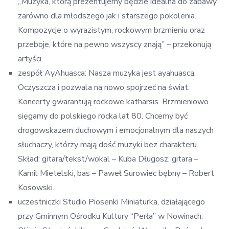
„Muzyka, którą prezentujemy będzie idealna do zabawy
zarówno dla młodszego jak i starszego pokolenia.
Kompozycje o wyrazistym, rockowym brzmieniu oraz
przeboje, które na pewno wszyscy znają” – przekonują
artyści.
zespół AyAhuasca: Nasza muzyka jest ayahuascą.
Oczyszcza i pozwala na nowo spojrzeć na świat.
Koncerty gwarantują rockowe katharsis. Brzmieniowo
sięgamy do polskiego rocka lat 80. Chcemy być
drogowskazem duchowym i emocjonalnym dla naszych
słuchaczy, którzy mają dość muzyki bez charakteru.
Skład: gitara/tekst/wokal – Kuba Długosz, gitara –
Kamil Mietelski, bas – Paweł Surowiec bębny – Robert
Kosowski.
uczestniczki Studio Piosenki Miniaturka, działającego
przy Gminnym Ośrodku Kultury “Perła” w Nowinach: