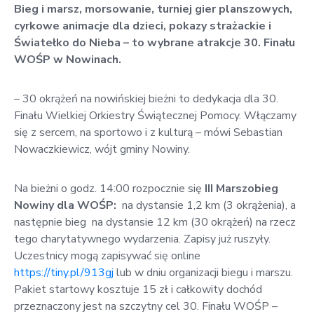
Bieg i marsz, morsowanie, turniej gier planszowych,
w
cyrkowe animacje dla dzieci, pokazy strażackie i
Kowali
Światełko do Nieba – to wybrane atrakcje 30. Finału
Zespół
WOŚP w Nowinach.
Placówek
Oświatowych
– 30 okrążeń na nowińskiej bieżni to dedykacja dla 30.
w
Finału Wielkiej Orkiestry Świątecznej Pomocy. Włączamy
Bolechowicach
się z sercem, na sportowo i z kulturą – mówi Sebastian
Nowaczkiewicz, wójt gminy Nowiny.
Na bieżni o godz. 14:00 rozpocznie się
III Marszobieg
Nowiny dla WOŚP:
na dystansie 1,2 km (3 okrążenia), a
następnie bieg na dystansie 12 km (30 okrążeń) na rzecz
tego charytatywnego wydarzenia. Zapisy już ruszyły.
Uczestnicy mogą zapisywać się online
https://tiny.pl/913gj
lub w dniu organizacji biegu i marszu.
Pakiet startowy kosztuje 15 zł i całkowity dochód
przeznaczony jest na szczytny cel 30. Finału WOŚP –