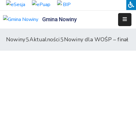
Gmina Nowiny
Liceum
Sportowe
Nowiny
Aktualności
Nowiny dla WOŚP – finał
Przedszkole
Samorządowe
w
Nowinach
Szkoła
Podstawowa
w
Nowinach
Zespół
Placówek
Integracyjnych