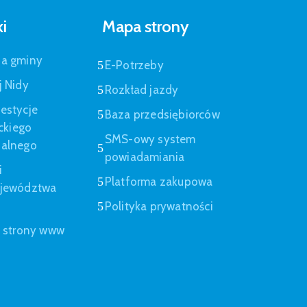
ki
Mapa strony
pa gminy
E-Potrzeby
j Nidy
Rozkład jazdy
estycje
Baza przedsiębiorców
eckiego
SMS-owy system
nalnego
powiadamiania
i
Platforma zakupowa
ojewództwa
Polityka prywatności
a strony www