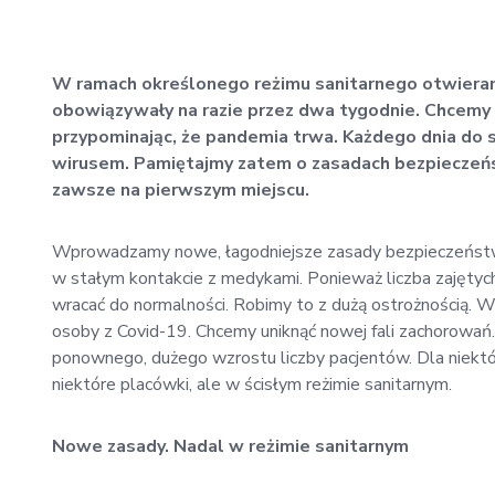
W ramach określonego reżimu sanitarnego otwieramy
obowiązywały na razie przez dwa tygodnie. Chcemy p
przypominając, że pandemia trwa. Każdego dnia do sz
wirusem. Pamiętajmy zatem o zasadach bezpieczeństw
zawsze na pierwszym miejscu.
Wprowadzamy nowe, łagodniejsze zasady bezpieczeństwa
w stałym kontakcie z medykami. Ponieważ liczba zajętych
wracać do normalności. Robimy to z dużą ostrożnością.
Wi
osoby z Covid-19. Chcemy uniknąć nowej fali zachorowa
ponownego, dużego wzrostu liczby pacjentów. Dla niektó
niektóre placówki, ale w ścisłym reżimie sanitarnym.
Nowe zasady. Nadal w reżimie sanitarnym