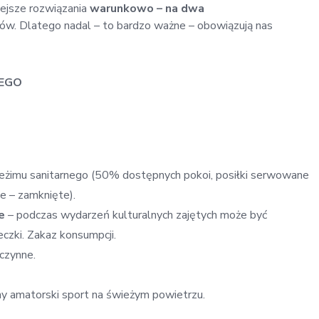
ejsze rozwiązania
warunkowo – na dwa
ków. Dlatego nadal – to bardzo ważne – obowiązują nas
TEGO
reżimu sanitarnego (50% dostępnych pokoi, posiłki serwowane
we – zamknięte).
e
– podczas wydarzeń kulturalnych zajętych może być
zki. Zakaz konsumpcji.
czynne.
ny amatorski sport na świeżym powietrzu.