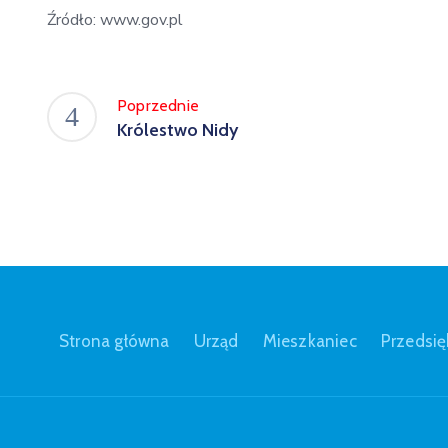
Źródło: www.gov.pl
Poprzednie
Królestwo Nidy
Strona główna
Urząd
Mieszkaniec
Przedsię