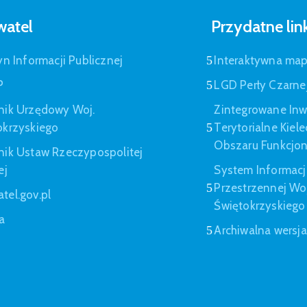
atel
Przydatne lin
yn Informacji Publicznej
Interaktywna ma
P
LGD Perły Czarne
nik Urzędowy Woj.
Zintegrowane Inw
okrzyskiego
Terytorialne Kiel
Obszaru Funkcjo
nik Ustaw Rzeczypospolitej
ej
System Informacj
Przestrzennej W
tel.gov.pl
Świętokrzyskiego
a
Archiwalna wersj