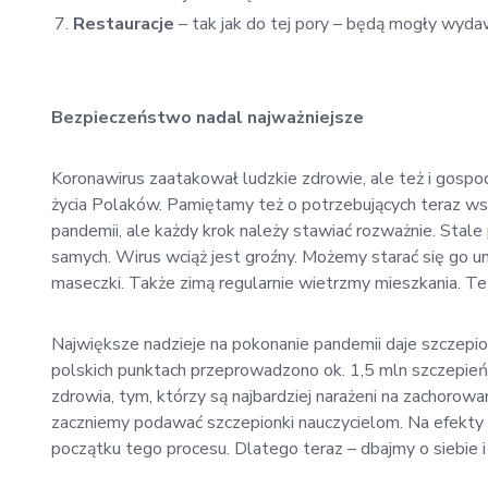
Restauracje
– tak jak do tej pory – będą mogły wyda
Bezpieczeństwo nadal najważniejsze
Koronawirus zaatakował ludzkie zdrowie, ale też i gospo
życia Polaków. Pamiętamy też o potrzebujących teraz ws
pandemii, ale każdy krok należy stawiać rozważnie. Stal
samych. Wirus wciąż jest groźny. Możemy starać się go un
maseczki. Także zimą regularnie wietrzmy mieszkania. Te
Największe nadzieje na pokonanie pandemii daje szczepio
polskich punktach przeprowadzono ok. 1,5 mln szczepie
zdrowia, tym, którzy są najbardziej narażeni na zachorow
zaczniemy podawać szczepionki nauczycielom. Na efekty 
początku tego procesu. Dlatego teraz – dbajmy o siebie i 