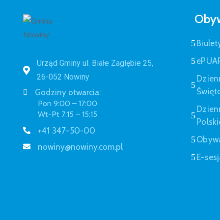
Obyw
Biulet
ePUA
Urząd Gminy ul. Białe Zagłębie 25,
26-052 Nowiny
Dzien
Święt
Godziny otwarcia:
Pon 9:00 – 17:00
Dzien
Wt-Pt 7:15 – 15:15
Polski
+41 347-50-00
Obywa
nowiny@nowiny.com.pl
E-sesj