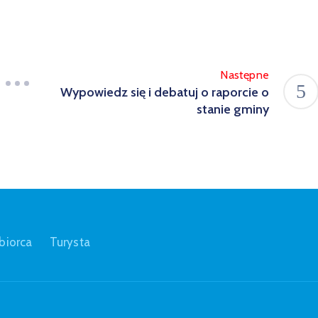
Następne
Wypowiedz się i debatuj o raporcie o
stanie gminy
biorca
Turysta