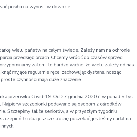
wać posiłki na wynos i w dowozie.
darkę wielu państw na całym świecie. Zależy nam na ochronie
parcia przedsiębiorcach. Chcemy wrócić do czasów sprzed
e przypominamy zatem, to bardzo ważne, że wiele zależy od nas
iknąć myjące regularnie ręce, zachowując dystans, nosząc
 proste czynności mają duże znaczenie.
nka przeciwko Covid-19. Od 27 grudnia 2020 r. w ponad 5 tys.
ń. Najpierw szczepionki podawane są osobom z ośrodków
anie. Szczepimy także seniorów, a w przyszłym tygodniu
szczepień trzeba jeszcze trochę poczekać, jesteśmy nadal na
innych.