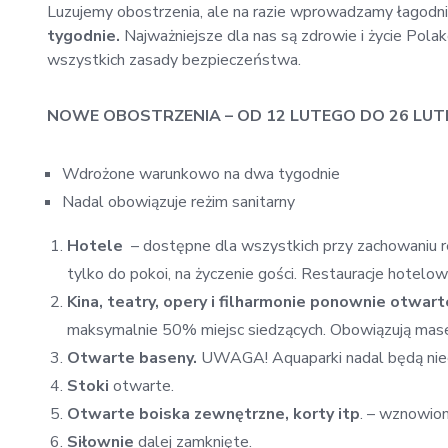
Luzujemy obostrzenia, ale na razie wprowadzamy łagodni
tygodnie.
Najważniejsze dla nas są zdrowie i życie Pola
wszystkich zasady bezpieczeństwa.
NOWE OBOSTRZENIA – OD 12 LUTEGO DO 26 LU
Wdrożone warunkowo na dwa tygodnie
Nadal obowiązuje reżim sanitarny
Hotele
– dostępne dla wszystkich przy zachowaniu 
tylko do pokoi, na życzenie gości. Restauracje hotelo
Kina, teatry, opery i filharmonie ponownie otwart
maksymalnie 50% miejsc siedzących. Obowiązują masec
Otwarte baseny.
UWAGA! Aquaparki nadal będą nie
Stoki
otwarte.
Otwarte boiska zewnętrzne, korty itp
. – wznowio
Siłownie
dalej zamknięte.