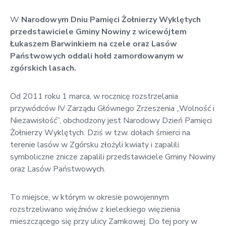
w
Kowali
W
Narodowym Dniu Pamięci Żołnierzy Wyklętych
przedstawiciele Gminy Nowiny z wicewójtem
Zespół
Łukaszem Barwinkiem na czele oraz Lasów
Placówek
Państwowych oddali hołd zamordowanym w
Oświatowych
zgórskich lasach.
w
Bolechowicach
Od 2011 roku 1 marca, w rocznicę rozstrzelania
przywódców IV Zarządu Głównego Zrzeszenia „Wolność i
Niezawisłość”, obchodzony jest Narodowy Dzień Pamięci
Żołnierzy Wyklętych. Dziś w tzw. dołach śmierci na
terenie lasów w Zgórsku złożyli kwiaty i zapalili
symboliczne znicze zapalili przedstawiciele Gminy Nowiny
oraz Lasów Państwowych.
To miejsce, w którym w okresie powojennym
rozstrzeliwano więźniów z kieleckiego więzienia
mieszczącego się przy ulicy Zamkowej. Do tej pory w