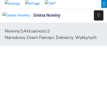
Gmina Nowiny
Liceum
Sportowe
Nowiny
Aktualności
Narodowy Dzień Pamięci Żołnierzy Wyklętych
Przedszkole
Samorządowe
w
Nowinach
Szkoła
Podstawowa
w
Nowinach
Zespół
Placówek
Integracyjnych