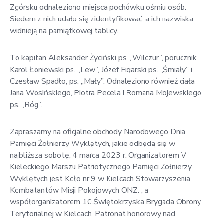
Zgórsku odnaleziono miejsca pochówku ośmiu osób.
Siedem z nich udało się zidentyfikować, a ich nazwiska
widnieją na pamiątkowej tablicy.
To kapitan Aleksander Życiński ps. „Wilczur”, porucznik
Karol Łoniewski ps. „Lew”, Józef Figarski ps. „Śmiały” i
Czesław Spadło, ps. „Mały”. Odnaleziono również ciała
Jana Wosińskiego, Piotra Pecela i Romana Mojewskiego
ps. „Róg”.
Zapraszamy na oficjalne obchody Narodowego Dnia
Pamięci Żołnierzy Wyklętych, jakie odbędą się w
najbliższa sobotę, 4 marca 2023 r. Organizatorem V
Kieleckiego Marszu Patriotycznego Pamięci Żołnierzy
Wyklętych jest Koło nr 9 w Kielcach Stowarzyszenia
Kombatantów Misji Pokojowych ONZ. , a
współorganizatorem 10.Świętokrzyska Brygada Obrony
Terytorialnej w Kielcach. Patronat honorowy nad