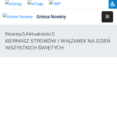
Gmina Nowiny
Liceum
Sportowe
Nowiny
Aktualności
KIERMASZ STROIKÓW I WIĄZANEK NA DZIEŃ
Przedszkole
Samorządowe
WSZYSTKICH ŚWIĘTYCH
w
Nowinach
Szkoła
Podstawowa
w
Nowinach
Zespół
Placówek
Integracyjnych