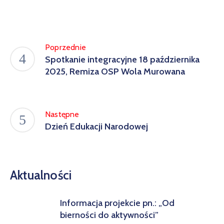
w
Kowali
Zespół
Poprzednie
Placówek
Spotkanie integracyjne 18 października
Oświatowych
2025, Remiza OSP Wola Murowana
w
Bolechowicach
Następne
Dzień Edukacji Narodowej
Aktualności
Informacja projekcie pn.: „Od
bierności do aktywności”