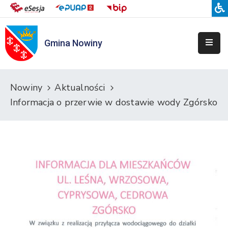
Gmina Nowiny
Liceum
Sportowe
Przedszkole
Nowiny
Aktualności
Samorządowe
Informacja o przerwie w dostawie wody Zgórsko
w
Nowinach
Szkoła
Podstawowa
w
Nowinach
Zespół
Placówek
Integracyjnych