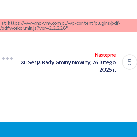
pt at: https://www.nowiny.com.pl/wp-content/plugins/pdf-
/pdf.worker.min.js?ver=2.2.228".
Następne
XII Sesja Rady Gminy Nowiny, 26 lutego
2025 r.