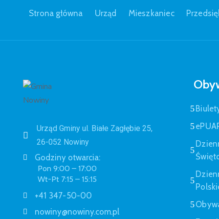
Strona główna
Urząd
Mieszkaniec
Przedsię
Obyw
Biulet
ePUA
Urząd Gminy ul. Białe Zagłębie 25,
26-052 Nowiny
Dzien
Święt
Godziny otwarcia:
Pon 9:00 – 17:00
Dzien
Wt-Pt 7:15 – 15:15
Polski
+41 347-50-00
Obywa
nowiny@nowiny.com.pl