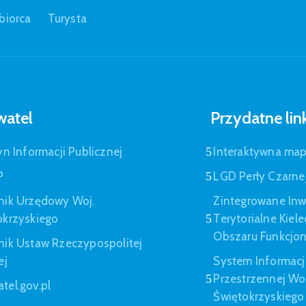
biorca
Turysta
atel
Przydatne lin
yn Informacji Publicznej
Interaktywna ma
P
LGD Perły Czarne
nik Urzędowy Woj.
Zintegrowane Inw
okrzyskiego
Terytorialne Kiel
Obszaru Funkcjo
nik Ustaw Rzeczypospolitej
ej
System Informacj
Przestrzennej W
tel.gov.pl
Świętokrzyskiego