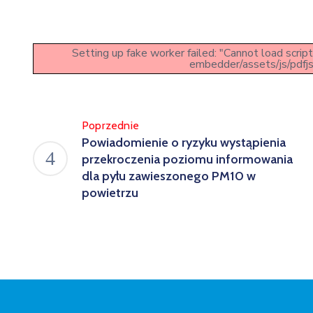
Setting up fake worker failed: "Cannot load scri
embedder/assets/js/pdfjs
Poprzednie
Powiadomienie o ryzyku wystąpienia
przekroczenia poziomu informowania
dla pyłu zawieszonego PM10 w
powietrzu