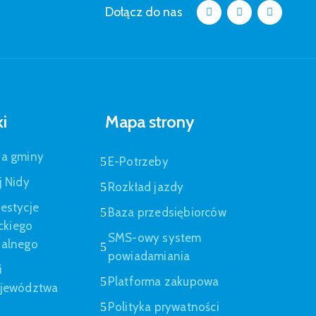
Dołącz do nas
ki
Mapa strony
pa gminy
E-Potrzeby
j Nidy
Rozkład jazdy
estycje
Baza przedsiębiorców
eckiego
SMS-owy system
nalnego
powiadamiania
i
Platforma zakupowa
ojewództwa
Polityka prywatności