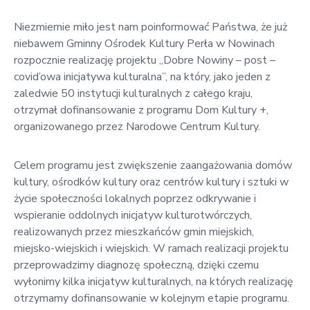
w
Kowali
Niezmiernie miło jest nam poinformować Państwa, że już
niebawem Gminny Ośrodek Kultury Perła w Nowinach
Zespół
rozpocznie realizację projektu „Dobre Nowiny – post –
Placówek
covid’owa inicjatywa kulturalna”, na który, jako jeden z
Oświatowych
zaledwie 50 instytucji kulturalnych z całego kraju,
w
otrzymał dofinansowanie z programu Dom Kultury +,
Bolechowicach
organizowanego przez Narodowe Centrum Kultury.
Celem programu jest zwiększenie zaangażowania domów
kultury, ośrodków kultury oraz centrów kultury i sztuki w
życie społeczności lokalnych poprzez odkrywanie i
wspieranie oddolnych inicjatyw kulturotwórczych,
realizowanych przez mieszkańców gmin miejskich,
miejsko-wiejskich i wiejskich. W ramach realizacji projektu
przeprowadzimy diagnozę społeczną, dzięki czemu
wyłonimy kilka inicjatyw kulturalnych, na których realizację
otrzymamy dofinansowanie w kolejnym etapie programu.