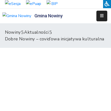
Gmina Nowiny
Liceum
Sportowe
Nowiny
Aktualności
Dobre Nowiny – covid’owa inicjatywa kulturalna
Przedszkole
Samorządowe
w
Nowinach
Szkoła
Podstawowa
w
Nowinach
Zespół
Placówek
Integracyjnych