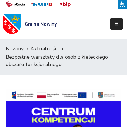
Gmina Nowiny
Liceum
Sportowe
Przedszkole
Nowiny
Aktualności
Samorządowe
Bezpłatne warsztaty dla osób z kieleckiego
w
obszaru funkcjonalnego
Nowinach
Szkoła
Podstawowa
w
Nowinach
Zespół
Placówek
Integracyjnych