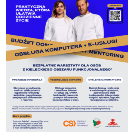
w
Kowali
Zespół
Placówek
Oświatowych
w
Bolechowicach