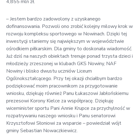
4,855 mln zł.
– Jestem bardzo zadowolony z uzyskanego
dofinansowania. Pozwoli ono zrobić kolejny milowy krok w
rozwoju kompleksu sportowego w Nowinach. Dzięki tej
inwestycji staniemy się największym w województwie
ośrodkiem piłkarskim. Dla gminy to doskonała wiadomość.
Już dziś na naszych obiektach trenuje ponad trzysta dzieci i
młodzieży zrzeszonej w klubach GKS Nowiny, NAF
Nowiny i blisko dwustu uczniów Liceum
Ogólnokształcącego. Przy tej okazji chciałbym bardzo
podziękować moim pracownikom za przygotowanie
wniosku, dziękuję również Panu Łukaszowi Jabłońskiemu
prezesowi Korony Kielce za współpracę. Dziękuję
wiceminister sportu Pani Annie Krupce za przychylność w
rozpatrywaniu naszego wniosku i Panu senatorowi
Krzysztofowi Słoniowi za wsparcie – powiedział wójt
gminy Sebastian Nowaczkiewicz.