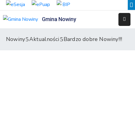
Gmina Nowiny
Liceum
Sportowe
Nowiny
Aktualności
Bardzo dobre Nowiny!!!
Przedszkole
Samorządowe
w
Nowinach
Szkoła
Podstawowa
w
Nowinach
Zespół
Placówek
Integracyjnych