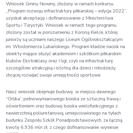
Wniosek Gminy Nowiny, złożony w ramach konkursu
w
„Program rozwoju infrastruktury piłkarskiej – edycja 2022”,
Kowali
uzyskał akceptację i dofinansowanie z Ministerstwa
Zespół
Sportu i Turystyki. Wniosek w ramach tego programu
Placówek
złożony został w porozumieniu z Koroną Kielce, której
Oświatowych
juniorzy są uczniami naszego Liceum Ogólnokształcącym
w
im. Włodzimierza Lubańskiego. Program kładzie nacisk na
Bolechowicach
obiekty mające służyć akademiom i szkółkom piłkarskim
klubów Ekstraklasy oraz I ligi, czyli na infrastrukturę
szczególnie atrakcyjną i istotną dla dzieci i młodzieży,
chcącej rozwijać swoje umiejętności sportowe.
Nasz wniosek obejmuje budowę, w miejscu dawnego
“Orlika”, pełnowymiarowego boiska ze sztuczną trawą i
oświetleniem oraz budowę boiska wielofunkcyjnego z
nawierzchnią poliuretanową, umiejscowionego na tyłach
budynku Zespołu Szkół Ponadpodstawowych, za łączną
kwotę 6,936 mln zł, z czego dofinansowanie wyniesie