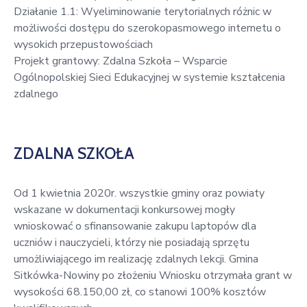
w
Działanie 1.1: Wyeliminowanie terytorialnych różnic w
Kowali
możliwości dostępu do szerokopasmowego internetu o
wysokich przepustowościach
Zespół
Projekt grantowy: Zdalna Szkoła – Wsparcie
Placówek
Ogólnopolskiej Sieci Edukacyjnej w systemie kształcenia
Oświatowych
zdalnego
w
Bolechowicach
ZDALNA SZKOŁA
Od 1 kwietnia 2020r. wszystkie gminy oraz powiaty
wskazane w dokumentacji konkursowej mogły
wnioskować o sfinansowanie zakupu laptopów dla
uczniów i nauczycieli, którzy nie posiadają sprzętu
umożliwiającego im realizację zdalnych lekcji. Gmina
Sitkówka-Nowiny po złożeniu Wniosku otrzymała grant w
wysokości 68.150,00 zł, co stanowi 100% kosztów