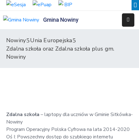
Gmina Nowiny
Liceum
Sportowe
Nowiny
Unia Europejska
Zdalna szkoła oraz Zdalna szkoła plus gm.
Przedszkole
Samorządowe
Nowiny
w
Nowinach
Szkoła
Podstawowa
w
Nowinach
Zdalna szkoła
– laptopy dla uczniów w Gminie Sitkówka-
Zespół
Nowiny
Placówek
Program Operacyjny Polska Cyfrowa na lata 2014-2020
Integracyjnych
Oś I: Powszechny dostęp do szybkiego internetu