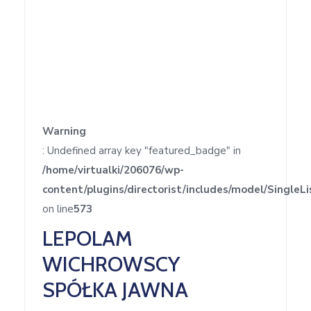
w
Kowali
Zespół
Placówek
Oświatowych
w
Bolechowicach
Warning
: Undefined array key "featured_badge" in
/home/virtualki/206076/wp-
content/plugins/directorist/includes/model/SingleLi
on line
573
LEPOLAM
WICHROWSCY
SPÓŁKA JAWNA