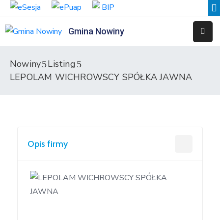
Gmina Nowiny
Liceum
Sportowe
Nowiny
Listing
LEPOLAM WICHROWSCY SPÓŁKA JAWNA
Przedszkole
Samorządowe
w
Nowinach
Szkoła
Opis firmy
Podstawowa
w
Nowinach
Zespół
Placówek
Integracyjnych