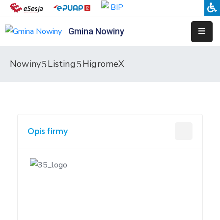
Gmina Nowiny
Liceum
Sportowe
Nowiny
Listing
HigromeX
Przedszkole
Samorządowe
w
Nowinach
Opis firmy
Szkoła
Podstawowa
w
Nowinach
Zespół
Placówek
Integracyjnych