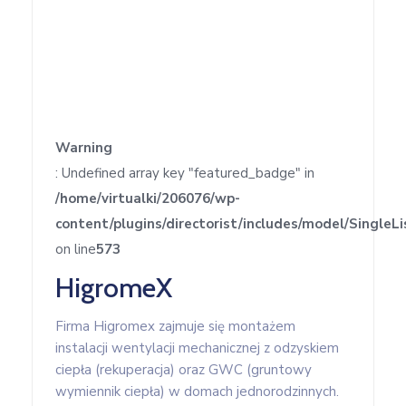
w
Kowali
Zespół
Placówek
Oświatowych
w
Warning
Bolechowicach
: Undefined array key "featured_badge" in
/home/virtualki/206076/wp-
content/plugins/directorist/includes/model/SingleLi
on line
573
HigromeX
Firma Higromex zajmuje się montażem
instalacji wentylacji mechanicznej z odzyskiem
ciepła (rekuperacja) oraz GWC (gruntowy
wymiennik ciepła) w domach jednorodzinnych.