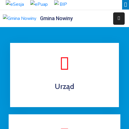
Gmina Nowiny
Liceum
Sportowe
Przedszkole
Samorządowe
w
Nowinach
Szkoła
Urząd
Podstawowa
w
Nowinach
Zespół
Placówek
Integracyjnych