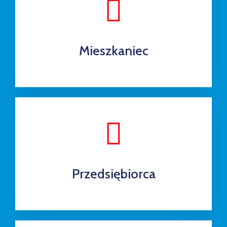
w
Kowali
Zespół
Mieszkaniec
Placówek
Oświatowych
w
Bolechowicach
Przedsiębiorca